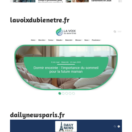
lavoixdubienetre.fr
dailynewsparis.fr