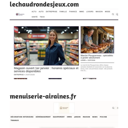
lechaudrondesjeux.com
menuiserie-airaines.fr